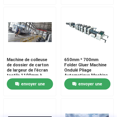
demande
demande
visite de l'usine
Contrôle de la qualité
Nous contacter
Machine de colleuse
650mm * 700mm
Nouvelles
de dossier de carton
Folder Gluer Machine
de largeur de l'écran
Ondulé Pliage
tactile 1100mm à
Automatique Machine
faible bruit
Les affaires
envoyer une
envoyer une
demande
demande
Demandez un devis
Machine de lamineur de cannelure