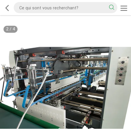
2
/
4