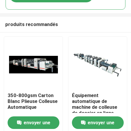
produits recommandés
À la maison
350-800gsm Carton
Équipement
Blanc Plieuse Colleuse
automatique de
Automatique
machine de colleuse
Produits
de dossier en ligne
avec le scanner
envoyer une
envoyer une
À propos de nous