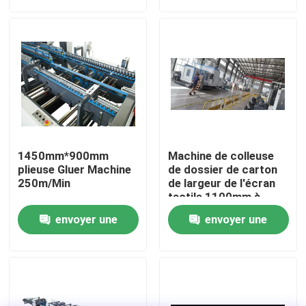
demande
demande
visite de l'usine
Contrôle de la qualité
Nous contacter
1450mm*900mm
Machine de colleuse
Nouvelles
plieuse Gluer Machine
de dossier de carton
250m/Min
de largeur de l'écran
tactile 1100mm à
faible bruit
Les affaires
envoyer une
envoyer une
demande
demande
Demandez un devis
Machine de lamineur de cannelure