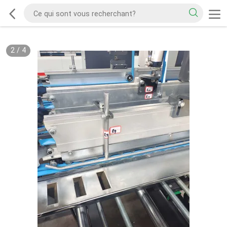
2
/
4