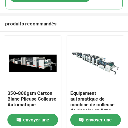
produits recommandés
À la maison
350-800gsm Carton
Équipement
Blanc Plieuse Colleuse
automatique de
Automatique
machine de colleuse
Produits
de dossier en ligne
avec le scanner
envoyer une
envoyer une
À propos de nous