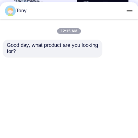
Tony
Laminateur de flûte à grande vitesse
12:15 AM
machine de stratification de carton
650mm * 700mm
Machine de collage de
Good day, what product are you looking 
Folder Gluer Machine
carton de la machine
for?
Ondulé Pliage
18.5KW de colleuse de
Lamineur automatique de cannelure
Automatique Machine
dossier de boîte de
quatre sortilèges
envoyer une
envoyer une
lamineur de cannelure de 5 plis
demande
demande
machine de gluer de dossier
Aperçu
Au sujet de nous
Contactez-nous
Desktop Site
Plan du site
Politique de confidentialité
Machine d'empilage automatique
Machine de retournement de pile
Qualité
Machine de lamineur de cannelure
Usine