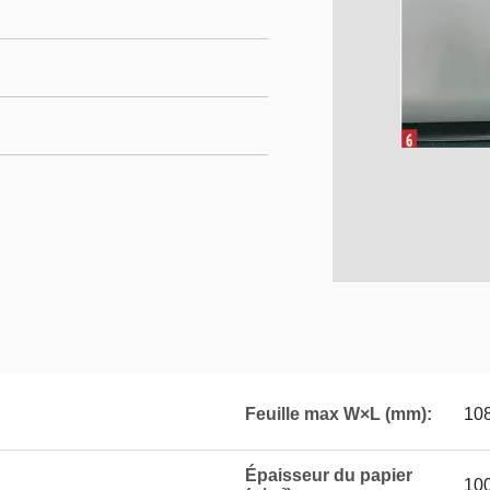
Feuille max W×L (mm):
10
Épaisseur du papier
10