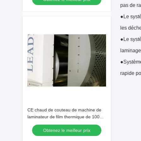
pas de ra
●Le systè
les déche
●Le systè
laminage
●Système 
rapide p
CE chaud de couteau de machine de
laminateur de film thermique de 10000
feuilles /H
Obtenez le meilleur prix