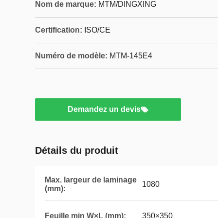
Nom de marque:
MTM/DINGXING
Certification:
ISO/CE
Numéro de modèle:
MTM-145E4
Demandez un devis
Détails du produit
Max. largeur de laminage
1080
(mm):
Feuille min W×L (mm):
350×350