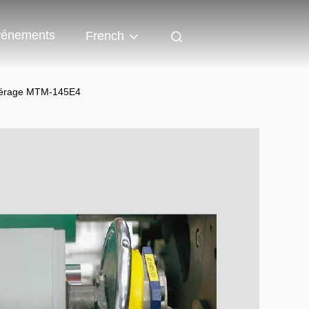
énements
French
siérage MTM-145E4