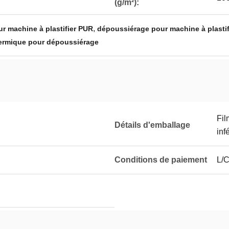
(g/m²):
,
r machine à plastifier PUR
dépoussiérage pour machine à plasti
thermique pour dépoussiérage
Fil
Détails d'emballage
inf
Conditions de paiement
L/C