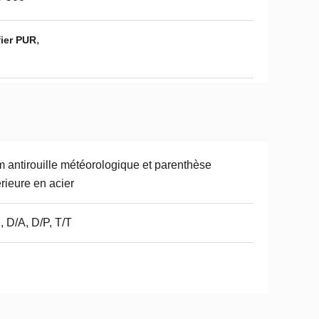
,
fier PUR
m antirouille météorologique et parenthèse
érieure en acier
, D/A, D/P, T/T