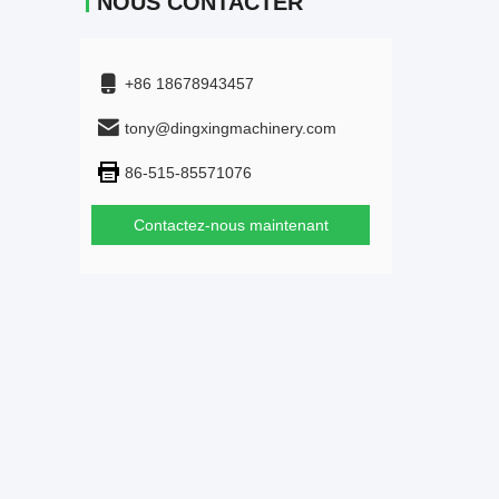
NOUS CONTACTER
+86 18678943457
tony@dingxingmachinery.com
86-515-85571076
Contactez-nous maintenant