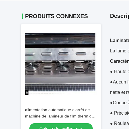
Descri
PRODUITS CONNEXES
Laminate
La lame d
Caractér
● Haute e
●Aucun fi
nette et r
●Coupe à 
alimentation automatique d'arrêt de
● Précisi
machine de lamineur de film thermique
6-25um
● Rouleau
Obtenez le meilleur prix