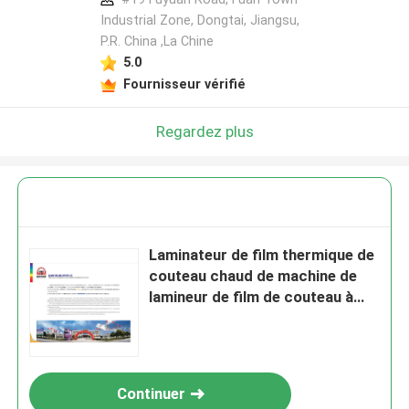
Industrial Zone, Dongtai, Jiangsu,
P.R. China ,La Chine
Laisser un message
5.0
Fournisseur vérifié
Nous vous rappellerons bientôt!
Regardez plus
Laminateur de film thermique de
couteau chaud de machine de
lamineur de film de couteau à
chaînes d'OIN
SOUMETTRE
Continuer