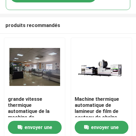
produits recommandés
À la maison
grande vitesse
Machine thermique
thermique
automatique de
automatique de la
lamineur de film de
Produits
machine de
couteau de chaîne
stratification du film
d'alimentation 68kW
envoyer une
envoyer une
6-25um 80m/Min
MTM-108E3
À propos de nous