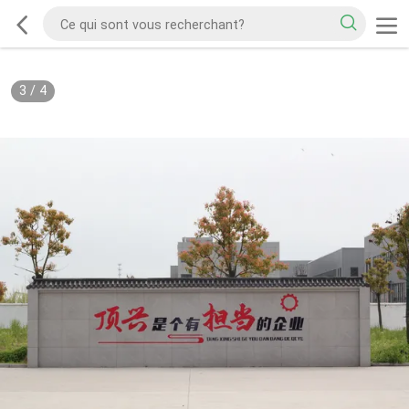
3
/
4