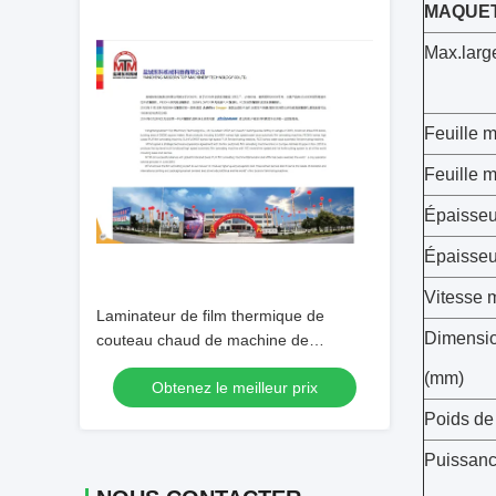
MAQUE
Max.larg
Feuille 
Feuille 
Épaisseu
Épaisseu
Vitesse 
Laminateur de film thermique de
Dimensio
couteau chaud de machine de
lamineur de film de couteau à chaînes
(mm)
Obtenez le meilleur prix
d'OIN
Poids de
Puissanc