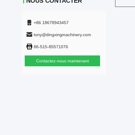
NOUS CONTACTER
+86 18678943457
tony@dingxingmachinery.com
86-515-85571076
Contactez-nous maintenant