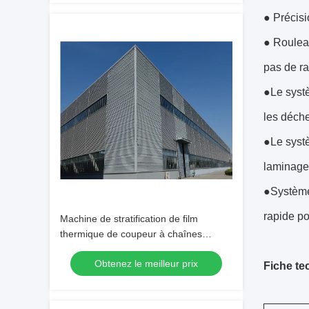
● Précisi
● Rouleau
pas de ra
●Le systè
les déche
●Le systè
laminage
●Système 
rapide p
Machine de stratification de film
thermique de coupeur à chaînes
complètement automatique 68kW
Obtenez le meilleur prix
Fiche te