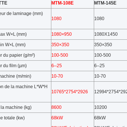
TTE
MTM-108E
MTM-145E
eur de laminage (mm)
1080
1080
max W×L (mm)
1080×950
1080X1450
min W×L (mm)
350×350
350×350
r du papier (g/m²)
100-500
100-500
r du film (µm)
6--25
6--25
machine (m/min)
10-70
10-70
n de la machine L*W*H
10765*2754*2926
12994*2754*29
 la machine (kg)
8600
10200
e totale (kw)
68kW
68kW