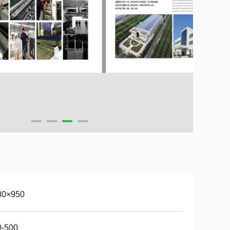
80×950
0-500