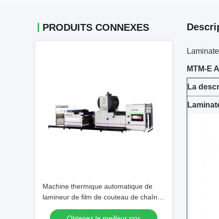
Descri
PRODUITS CONNEXES
Laminate
MTM-E 
La descr
Laminate
Machine thermique automatique de
lamineur de film de couteau de chaîne
d'alimentation 68kW MTM-108E3
Obtenez le meilleur prix