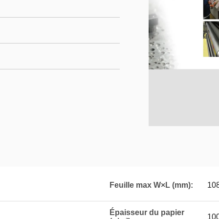
Feuille max W×L (mm):
10
Épaisseur du papier
10