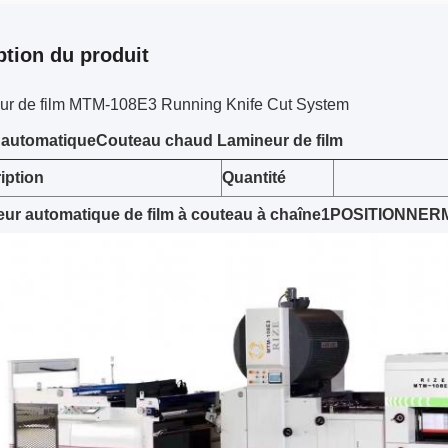
ption du produit
ur de film MTM-108E3 Running Knife Cut System
A
automatique
Couteau chaud
Lamineur de film
iption
Quantité
ur automatique de film à couteau à chaîne
1
POSITIONNER