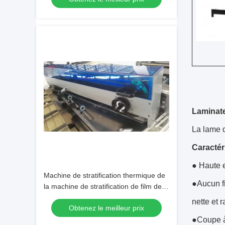
Laminate
La lame d
Caractér
● Haute e
Machine de stratification thermique de
●Aucun fi
la machine de stratification de film de
couteau à chaînes de PLC
nette et r
Obtenez le meilleur prix
1080×950mm
●Coupe à 