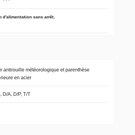
,
 d'alimentation sans arrêt
m antirouille météorologique et parenthèse
érieure en acier
, D/A, D/P, T/T