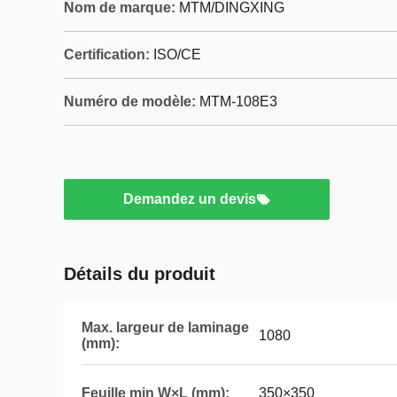
Nom de marque:
MTM/DINGXING
Certification:
ISO/CE
Numéro de modèle:
MTM-108E3
Demandez un devis
Détails du produit
Max. largeur de laminage
1080
(mm):
Feuille min W×L (mm):
350×350