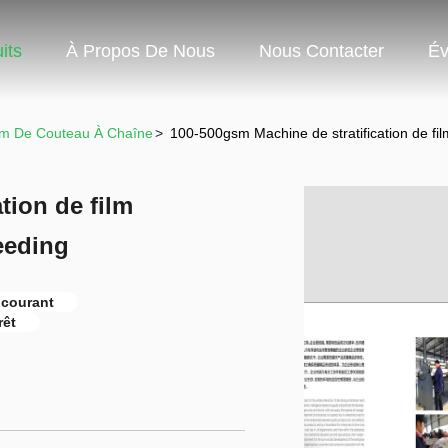
its
À Propos De Nous
Nous Contacter
Év
lm De Couteau À Chaîne
>
100-500gsm Machine de stratification de fi
tion de film
eeding
 courant
rêt