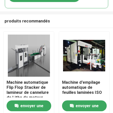
produits recommandés
À la maison
Machine automatique
Machine d'empilage
Flip Flop Stacker de
automatique de
lamineur de cannelure
feuilles laminées ISO
Produits
de Litho de moteur
servo
envoyer une
envoyer une
À propos de nous