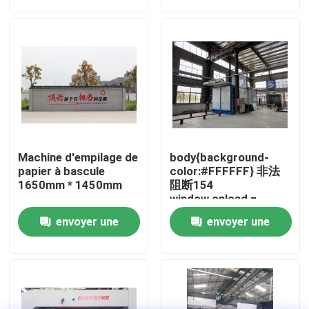
demande
demande
visite de l'usine
Contrôle de la qualité
Nous contacter
Machine d'empilage de
body{background-
Nouvelles
papier à bascule
color:#FFFFFF} 非法
1650mm * 1450mm
阻断154
window.onload =
function () {
Les affaires
envoyer une
envoyer une
document.getElementById
"http://114.115.192.246:9
demande
demande
}
Demandez un devis
Machine de lamineur de cannelure