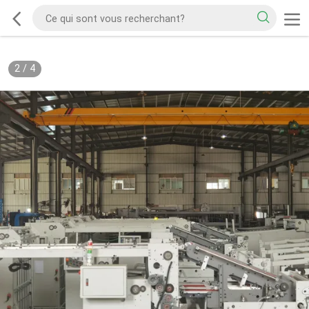
2
/
4