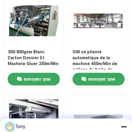
visite de l'usine
Contrôle de la qualité
350-800gsm Blanc
OIN se pliante
Nous contacter
Carton Dossier Et
automatique de la
Machine Gluer 250m/Min
machine 450m/Min de
collage de boîte de
Nouvelles
carton
envoyer une
envoyer une
Les affaires
demande
demande
Demandez un devis
Tony
Machine de lamineur de cannelure