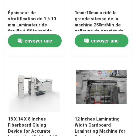
Épaisseur de
1mm-10mm a ridé la
stratification de 1 à 10
grande vitesse de la
mm Laminateur de
machine 250m/Min de
feuille à flûte rapide
colleuse de dossier de
avec alimentateur de
boîte
envoyer une
envoyer une
bord principal en option
pour le traitement de la
demande
demande
feuille
18 X 14 X 8 Inches
12 Inches Laminating
Fiberboard Gluing
Width Cardboard
Device for Accurate
Laminating Machine for