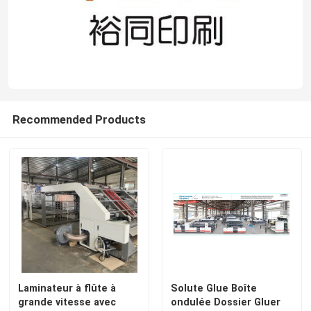
visite de l'usine
Contrôle de la qualité
Recommended Products
Nous contacter
Nouvelles
Les affaires
Demandez un devis
Laminateur à flûte à
Solute Glue Boîte
grande vitesse avec
ondulée Dossier Gluer
Machine de lamineur de cannelure