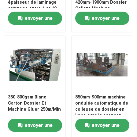
épaisseur de laminage
420mm-1900mm Dossier
comprise entre 1 et 10
Collant Machine
mm et carton
Laminateur de flûte à grande vitesse
envoyer une
envoyer une
d'emballage pour
l'industrie
demande
demande
machine de stratification de carton
Lamineur automatique de cannelure
lamineur de cannelure de 5 plis
machine de gluer de dossier
350-800gsm Blanc
850mm-900mm machine
Carton Dossier Et
ondulée automatique de
Machine Gluer 250m/Min
colleuse de dossier en
Machine d'empilage automatique
ligne avec le scanner
envoyer une
envoyer une
Machine de retournement de pile